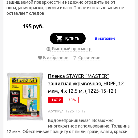
защищаемой поверхности и надежно оградить ее от
попадания краски, грязи и влаги. После использования не
оставляет следов
195 руб.
Купить
В магазине
Быстрый просмотр
В избранное
Сравнение
Пленка STAYER "MASTER"
защитная укрывочная, HDPE, 12
мкм, 4 х 12,5 м, ( 1225-15-12 )
-147
-30%
₽
Артикул: 1225-15-12
Водонепроницаемая. Возможно
многократное использование. Толщина
12 мкм. Обеспечивает защиту от пыли, грязи, влаги, краски