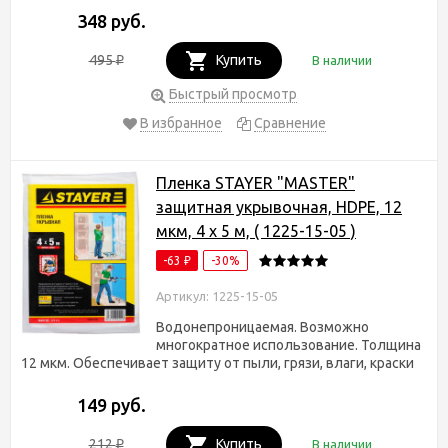
348 руб.
495
Купить
В наличии
₽
Быстрый просмотр
В избранное
Сравнение
Пленка STAYER "MASTER"
защитная укрывочная, HDPE, 12
мкм, 4 х 5 м, ( 1225-15-05 )
-63
-30%
₽
Артикул: 1225-15-05
Водонепроницаемая. Возможно
многократное использование. Толщина
12 мкм. Обеспечивает защиту от пыли, грязи, влаги, краски
149 руб.
212
Купить
В наличии
₽