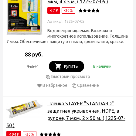
мкм, 4 х 5 м, ( 1225-07-05 )
-37
-30%
₽
Артикул: 1225-07-05
Водонепроницаемая. Возможно
многократное использование. Толщина
7 мкм. Обеспечивает защиту от пыли, грязи, влаги, краски.
88 руб.
125
Купить
В наличии
₽
Быстрый просмотр
В избранное
Сравнение
Пленка STAYER "STANDARD"
защитная укрывочная, HDPE, в
рулоне, 7 мкм, 2 х 50 м, ( 1225-07-
50 )
-194
-30%
₽