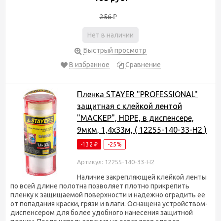
256
₽
Нет в наличии
Быстрый просмотр
В избранное
Сравнение
Пленка STAYER "PROFESSIONAL"
защитная с клейкой лентой
"МАСКЕР", HDPE, в диспенсере,
9мкм, 1,4х33м, ( 12255-140-33-H2 )
-132
-25%
₽
Артикул: 12255-140-33-H2
Наличие закрепляющей клейкой ленты
по всей длине полотна позволяет плотно прикрепить
пленку к защищаемой поверхности и надежно оградить ее
от попадания краски, грязи и влаги. Оснащена устройством-
диспенсером для более удобного нанесения защитной