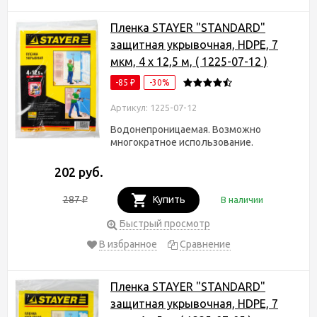
Пленка STAYER "STANDARD"
защитная укрывочная, HDPE, 7
мкм, 4 х 12,5 м, ( 1225-07-12 )
-85
-30%
₽
Артикул: 1225-07-12
Водонепроницаемая. Возможно
многократное использование.
202 руб.
287
Купить
В наличии
₽
Быстрый просмотр
В избранное
Сравнение
Пленка STAYER "STANDARD"
защитная укрывочная, HDPE, 7