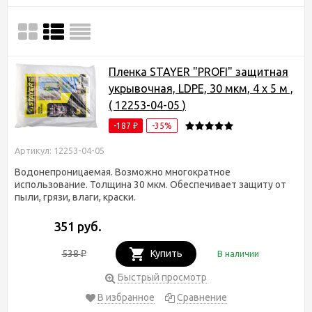
Пленка STAYER "PROFI" защитная
укрывочная, LDPE, 30 мкм, 4 х 5 м ,
( 12253-04-05 )
-187
-35%
₽
Артикул: 12253-04-05
Водонепроницаемая. Возможно многократное
использование. Толщина 30 мкм. Обеспечивает защиту от
пыли, грязи, влаги, краски.
351 руб.
538
Купить
В наличии
₽
Быстрый просмотр
В избранное
Сравнение