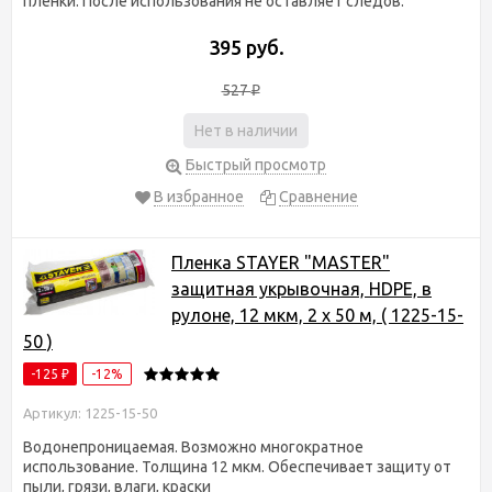
пленки. После использования не оставляет следов.
395 руб.
527
₽
Нет в наличии
Быстрый просмотр
В избранное
Сравнение
Пленка STAYER "MASTER"
защитная укрывочная, HDPE, в
рулоне, 12 мкм, 2 х 50 м, ( 1225-15-
50 )
-125
-12%
₽
Артикул: 1225-15-50
Водонепроницаемая. Возможно многократное
использование. Толщина 12 мкм. Обеспечивает защиту от
пыли, грязи, влаги, краски