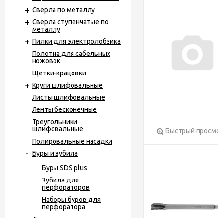
Сверла по металлу
Сверла ступенчатые по
металлу
Пилки для электролобзика
Полотна для сабельных
ножовок
Щетки-крацовки
Круги шлифовальные
Листы шлифовальные
Ленты бесконечные
Треугольники
шлифовальные
Быстрый просм
Полировальные насадки
Буры и зубила
Буры SDS plus
Зубила для
перфораторов
Наборы буров для
перфоратора