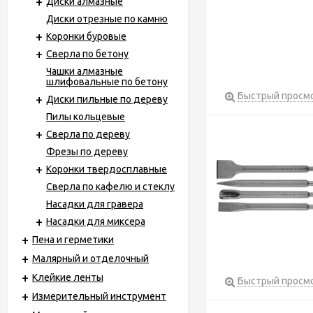
Диски алмазные
Диски отрезные по камню
Коронки буровые
Сверла по бетону
Чашки алмазные
шлифовальные по бетону
Быстрый просм
Диски пильные по дереву
Пилы кольцевые
Сверла по дереву
Фрезы по дереву
Коронки твердосплавные
Сверла по кафелю и стеклу
Насадки для гравера
Насадки для миксера
Пена и герметики
Малярный и отделочный
Клейкие ленты
Быстрый просм
Измерительный инструмент