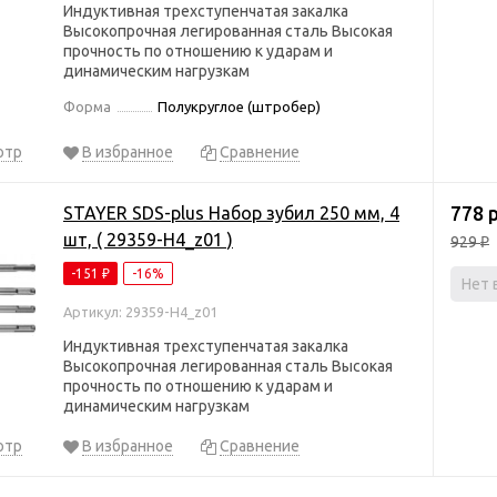
Индуктивная трехступенчатая закалка
Высокопрочная легированная сталь Высокая
прочность по отношению к ударам и
динамическим нагрузкам
Форма
Полукруглое (штробер)
отр
В избранное
Сравнение
778 
STAYER SDS-plus Набор зубил 250 мм, 4
шт, ( 29359-H4_z01 )
929
₽
-151
-16%
₽
Нет 
Артикул: 29359-H4_z01
Индуктивная трехступенчатая закалка
Высокопрочная легированная сталь Высокая
прочность по отношению к ударам и
динамическим нагрузкам
отр
В избранное
Сравнение