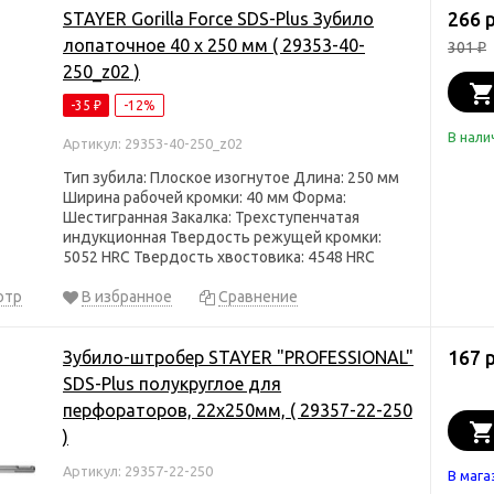
266 
STAYER Gorilla Force SDS-Plus Зубило
лопаточное 40 х 250 мм ( 29353-40-
301
₽
250_z02 )
-35
-12%
₽
В нали
Артикул: 29353-40-250_z02
Тип зубила: Плоское изогнутое Длина: 250 мм
Ширина рабочей кромки: 40 мм Форма:
Шестигранная Закалка: Трехступенчатая
индукционная Твердость режущей кромки:
5052 HRC Твердость хвостовика: 4548 HRC
отр
В избранное
Сравнение
167 
Зубило-штробер STAYER "PROFESSIONAL"
SDS-Plus полукруглое для
перфораторов, 22х250мм, ( 29357-22-250
)
Артикул: 29357-22-250
В мага