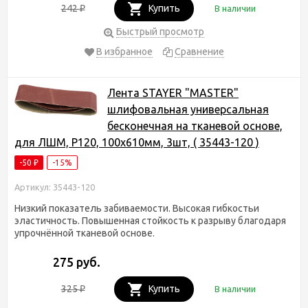
242
Купить
В наличии
₽
Быстрый просмотр
В избранное
Сравнение
Лента STAYER "MASTER"
шлифовальная универсальная
бесконечная на тканевой основе,
для ЛШМ, P120, 100х610мм, 3шт, ( 35443-120 )
-50
-15%
₽
Артикул: 35443-120
Низкий показатель забиваемости. Высокая гибкостьи
эластичность. Повышенная стойкость к разрыву благодаря
упрочнённой тканевой основе.
275 руб.
325
Купить
В наличии
₽