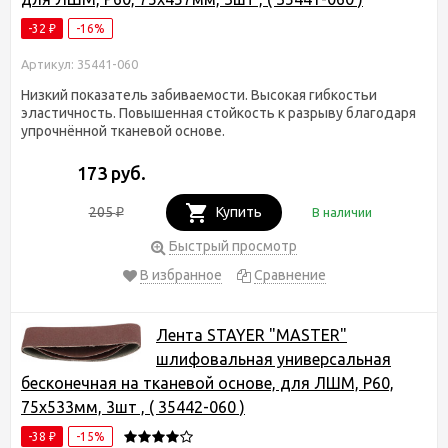
-32
-16%
₽
Артикул: 35441-060
Низкий показатель забиваемости. Высокая гибкостьи
эластичность. Повышенная стойкость к разрыву благодаря
упрочнённой тканевой основе.
173 руб.
205
Купить
В наличии
₽
Быстрый просмотр
В избранное
Сравнение
Лента STAYER "MASTER"
шлифовальная универсальная
бесконечная на тканевой основе, для ЛШМ, P60,
75х533мм, 3шт , ( 35442-060 )
-38
-15%
₽