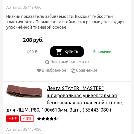
Артикул: 35442-060
Низкий показатель забиваемости. Высокая гибкостьи
эластичность. Повышенная стойкость к разрыву благодаря
упрочнённой тканевой основе.
208 руб.
246
Купить
В наличии
₽
Быстрый просмотр
В избранное
Сравнение
Лента STAYER "MASTER"
шлифовальная универсальная
бесконечная на тканевой основе,
для ЛШМ, P80, 100х610мм, 3шт , ( 35443-080 )
-49
-15%
₽
Артикул: 35443-080