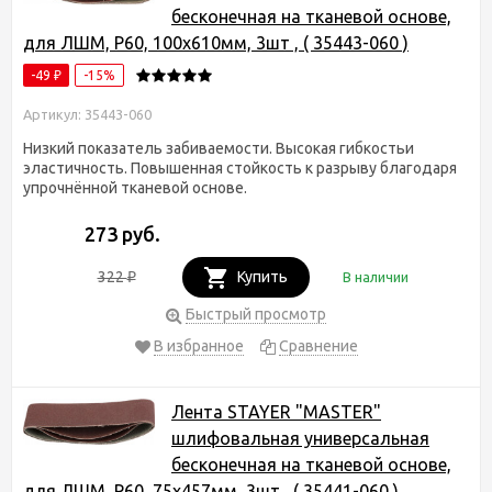
бесконечная на тканевой основе,
для ЛШМ, P60, 100х610мм, 3шт , ( 35443-060 )
-49
-15%
₽
Артикул: 35443-060
Низкий показатель забиваемости. Высокая гибкостьи
эластичность. Повышенная стойкость к разрыву благодаря
упрочнённой тканевой основе.
273 руб.
322
Купить
В наличии
₽
Быстрый просмотр
В избранное
Сравнение
Лента STAYER "MASTER"
шлифовальная универсальная
бесконечная на тканевой основе,
для ЛШМ, P60, 75х457мм, 3шт , ( 35441-060 )