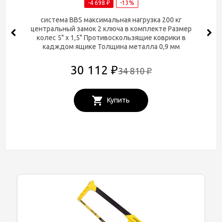
Тележка инструментальная STAYER
"EXPERT", 5 ящиков, 688х458х885мм
, ( 38907-5 )
-4 698
-13%
₽
система BBS максимальная нагрузка 200 кг
центральный замок 2 ключа в комплекте Размер
колес 5" х 1,5" Противоскользящие коврики в
кадждом ящике Толщина металла 0,9 мм
30 112
₽
34 810
₽
Купить