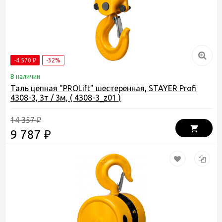
-4 570
-32%
₽
В наличии
Таль цепная "PROLift" шестеренная, STAYER Profi
4308-3, 3т / 3м, ( 4308-3_z01 )
14 357
₽
9 787
₽