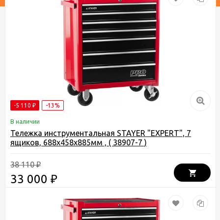
-5 110
-13%
₽
В наличии
Тележка инструментальная STAYER "EXPERT", 7
ящиков, 688х458х885мм , ( 38907-7 )
38 110
₽
33 000
₽