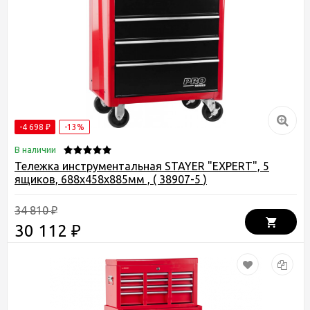
-4 698
-13%
₽
В наличии
Тележка инструментальная STAYER "EXPERT", 5
ящиков, 688х458х885мм , ( 38907-5 )
34 810
₽
30 112
₽