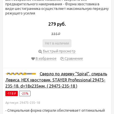
предварительного накернивания - Форма хвостовика в
виде шестигранника осуществляет максимальную передачу
режущего усилия
279 руб.
335
₽
Нет в наличии
Быстрый просмотр
В избранное
Сравнение
Сверло по дереву "Spiral", спираль
Левиса, HEX хвостовик, STAYER Professional 29475-
235-18, d=18х235мм, ( 29475-235-18 )
-118
-25%
₽
Артикул: 29475-235-18
- Специальная форма спирали обеспечивает оптимальный