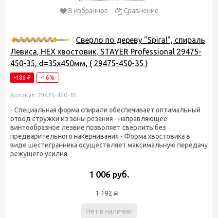
В избранное
Сравнение
Сверло по дереву "Spiral", спираль
Левиса, HEX хвостовик, STAYER Professional 29475-
450-35, d=35х450мм, ( 29475-450-35 )
-186
-16%
₽
Артикул: 29475-450-35
- Специальная форма спирали обеспечивает оптимальный
отвод стружки из зоны резания - направляющее
винтообразное лезвие позволяет сверлить без
предварительного накернивания - Форма хвостовика в
виде шестигранника осуществляет максимальную передачу
режущего усилия
1 006 руб.
1 192
₽
Нет в наличии