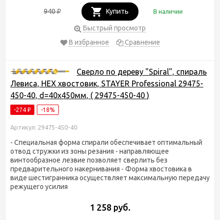
940
Купить
В наличии
₽
Быстрый просмотр
В избранное
Сравнение
Сверло по дереву "Spiral", спираль
Левиса, HEX хвостовик, STAYER Professional 29475-
450-40, d=40х450мм, ( 29475-450-40 )
-274
-18%
₽
Артикул: 29475-450-40
- Специальная форма спирали обеспечивает оптимальный
отвод стружки из зоны резания - направляющее
винтообразное лезвие позволяет сверлить без
предварительного накернивания - Форма хвостовика в
виде шестигранника осуществляет максимальную передачу
режущего усилия
1 258 руб.