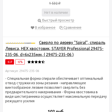
1 532
₽
Нет в наличии
Быстрый просмотр
В избранное
Сравнение
Сверло по дереву "Spiral", спираль
Левиса, HEX хвостовик, STAYER Professional 29475-
235-06, d=6х235мм, ( 29475-235-06 )
-6
-6%
₽
Артикул: 29475-235-06
- Специальная форма спирали обеспечивает оптимальный
отвод стружки из зоны резания - направляющее
винтообразное лезвие позволяет сверлить без
предварительного накернивания - Форма хвостовика в
виде шестигранника осуществляет максимальную передачу
режущего усилия
102 руб.