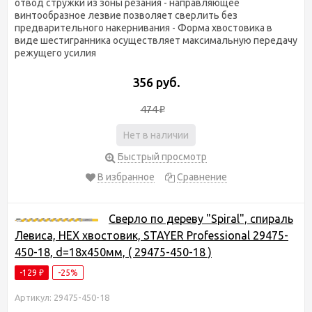
отвод стружки из зоны резания - направляющее
винтообразное лезвие позволяет сверлить без
предварительного накернивания - Форма хвостовика в
виде шестигранника осуществляет максимальную передачу
режущего усилия
356 руб.
474
₽
Нет в наличии
Быстрый просмотр
В избранное
Сравнение
Сверло по дереву "Spiral", спираль
Левиса, HEX хвостовик, STAYER Professional 29475-
450-18, d=18х450мм, ( 29475-450-18 )
-129
-25%
₽
Артикул: 29475-450-18