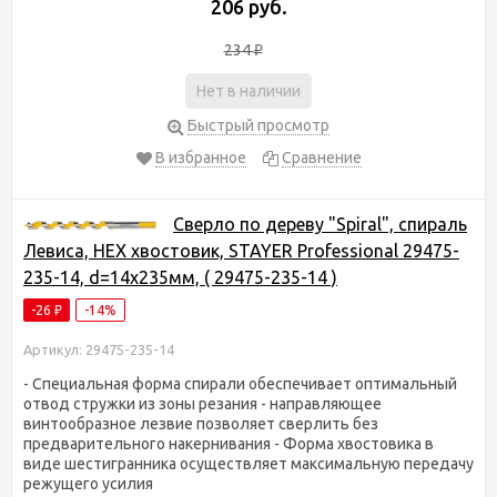
206 руб.
234
₽
Нет в наличии
Быстрый просмотр
В избранное
Сравнение
Сверло по дереву "Spiral", спираль
Левиса, HEX хвостовик, STAYER Professional 29475-
235-14, d=14х235мм, ( 29475-235-14 )
-26
-14%
₽
Артикул: 29475-235-14
- Специальная форма спирали обеспечивает оптимальный
отвод стружки из зоны резания - направляющее
винтообразное лезвие позволяет сверлить без
предварительного накернивания - Форма хвостовика в
виде шестигранника осуществляет максимальную передачу
режущего усилия