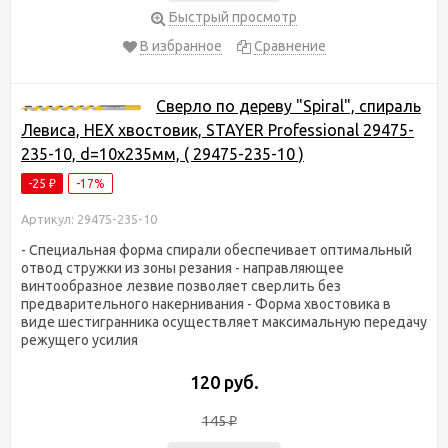
Быстрый просмотр
В избранное
Сравнение
Сверло по дереву "Spiral", спираль
Левиса, HEX хвостовик, STAYER Professional 29475-
235-10, d=10х235мм, ( 29475-235-10 )
-25
-17%
₽
Артикул: 29475-235-10
- Специальная форма спирали обеспечивает оптимальный
отвод стружки из зоны резания - направляющее
винтообразное лезвие позволяет сверлить без
предварительного накернивания - Форма хвостовика в
виде шестигранника осуществляет максимальную передачу
режущего усилия
120 руб.
145
₽