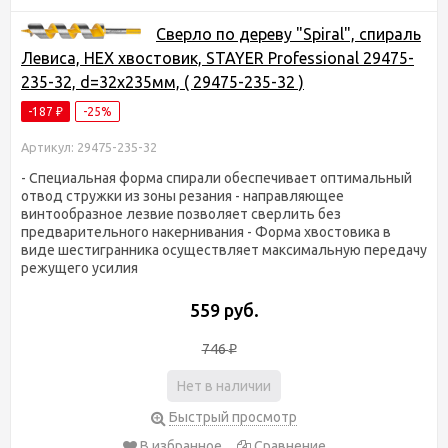
Сверло по дереву "Spiral", спираль
Левиса, HEX хвостовик, STAYER Professional 29475-
235-32, d=32х235мм, ( 29475-235-32 )
-187
-25%
₽
Артикул: 29475-235-32
- Специальная форма спирали обеспечивает оптимальный
отвод стружки из зоны резания - направляющее
винтообразное лезвие позволяет сверлить без
предварительного накернивания - Форма хвостовика в
виде шестигранника осуществляет максимальную передачу
режущего усилия
559 руб.
746
₽
Нет в наличии
Быстрый просмотр
В избранное
Сравнение