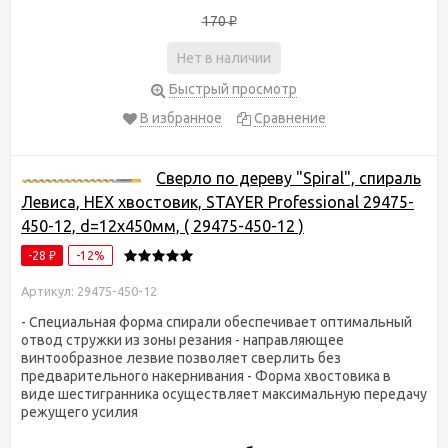
170
₽
Нет в наличии
Быстрый просмотр
В избранное
Сравнение
Сверло по дереву "Spiral", спираль
Левиса, HEX хвостовик, STAYER Professional 29475-
450-12, d=12х450мм, ( 29475-450-12 )
-28
-12%
₽
Артикул: 29475-450-12
- Специальная форма спирали обеспечивает оптимальный
отвод стружки из зоны резания - направляющее
винтообразное лезвие позволяет сверлить без
предварительного накернивания - Форма хвостовика в
виде шестигранника осуществляет максимальную передачу
режущего усилия