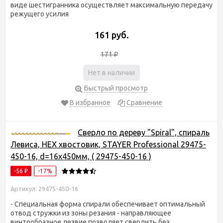
виде шестигранника осуществляет максимальную передачу
режущего усилия
161 руб.
171
₽
Нет в наличии
Быстрый просмотр
В избранное
Сравнение
Сверло по дереву "Spiral", спираль
Левиса, HEX хвостовик, STAYER Professional 29475-
450-16, d=16х450мм, ( 29475-450-16 )
-56
-17%
₽
Артикул: 29475-450-16
- Специальная форма спирали обеспечивает оптимальный
отвод стружки из зоны резания - направляющее
винтообразное лезвие позволяет сверлить без