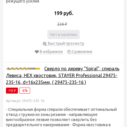
режущего усилия
199 руб.
226
₽
Нет в наличии
Быстрый просмотр
В избранное
Сравнение
Сверло по дереву "Spiral", спираль
Левиса, HEX хвостовик, STAYER Professional 29475-
235-16, d=16х235мм, ( 29475-235-16 )
-10
-6%
₽
Артикул: 29475-235-16
- Специальная форма спирали обеспечивает оптимальный
отвод стружки из зоны резания - направляющее
винтообразное лезвие позволяет сверлить без
предварительного накернивания - Форма хвостовика в