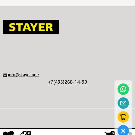
info@stayer.one
+7(495)268-14-99
Корзина
0
0
0