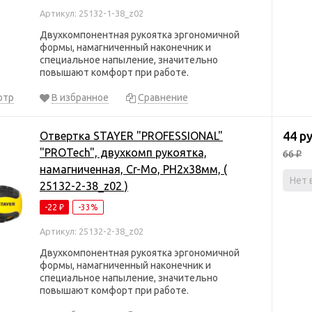
Артикул: 25132-1-38_z02
Двухкомпонентная рукоятка эргономичной
формы, намагниченный наконечник и
специальное напыление, значительно
повышают комфорт при работе.
отр
В избранное
Сравнение
44 р
Отвертка STAYER "PROFESSIONAL"
"PROTech", двухкомп рукоятка,
66
₽
намагниченная, Cr-Mo, PH2x38мм, (
Нет 
25132-2-38_z02 )
-22
-33%
₽
Артикул: 25132-2-38_z02
Двухкомпонентная рукоятка эргономичной
формы, намагниченный наконечник и
специальное напыление, значительно
повышают комфорт при работе.