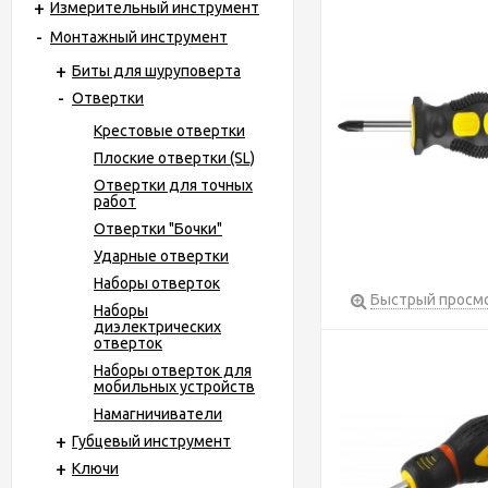
Измерительный инструмент
Монтажный инструмент
Биты для шуруповерта
Отвертки
Крестовые отвертки
Плоские отвертки (SL)
Отвертки для точных
работ
Отвертки "Бочки"
Ударные отвертки
Наборы отверток
Быстрый просм
Наборы
диэлектрических
отверток
Наборы отверток для
мобильных устройств
Намагничиватели
Губцевый инструмент
Ключи