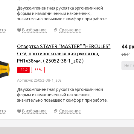
Двухкомпонентная рукоятка эргономичной
формы и намагниченный наконечник ,
значительно повышают комфорт при работе.
отр
В избранное
Сравнение
44 р
Отвертка STAYER "MASTER" "HERCULES",
Сr-V, противоскользящая рукоятка,
66
₽
PH1x38мм, ( 25052-38-1_z02 )
Нет 
-22
-33%
₽
Артикул: 25052-38-1_z02
Двухкомпонентная рукоятка эргономичной
формы и намагниченный наконечник ,
значительно повышают комфорт при работе.
отр
В избранное
Сравнение