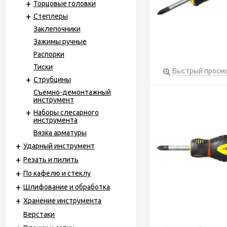
Торцовые головки
Степлеры
Заклепочники
Зажимы ручные
Распорки
Тиски
Быстрый просм
Струбцины
Съемно-демонтажный
инструмент
Наборы слесарного
инструмента
Вязка арматуры
Ударный инструмент
Резать и пилить
По кафелю и стеклу
Шлифование и обработка
Хранение инструмента
Верстаки