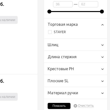
уб.
—
в наличии
Торговая марка
STAYER
Шлиц
Длина стержня
Крестовые PH
уб.
Плоские SL
Материал ручки
в наличии
Очистить