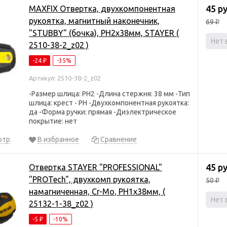
45 р
MAXFIX Отвертка, двухкомпонентная
рукоятка, магнитный наконечник,
69
₽
"STUBBY" (бочка), PH2x38мм, STAYER (
Нет 
2510-38-2_z02 )
-24
-35%
₽
Артикул: 2510-38-2_z02
-Размер шлица: PH2 -Длина стержня: 38 мм -Тип
шлица: крест - PH -Двухкомпонентная рукоятка:
да -Форма ручки: прямая -Диэлектрическое
покрытие: нет
отр
В избранное
Сравнение
45 р
Отвертка STAYER "PROFESSIONAL"
"PROTech", двухкомп рукоятка,
50
₽
намагниченная, Cr-Mo, PH1x38мм, (
Нет 
25132-1-38_z02 )
-5
-10%
₽